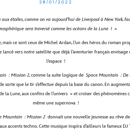
28/01/2022
ra aux étoiles, comme on va aujourd’hui de Liverpool à New York, f
mosphérique sera traversé comme les océans de la Lune !
»
le, mais ce sont ceux de Michel Ardan, l’un des héros du roman pr
core lancé vers notre satellite que déjà l’aventurier français envisa
l’espace !
in : Mission 2
, comme la suite logique de
Space Mountain : De l
d de sorte que le tir s’effectue depuis la base du canon. En augmen
de la Lune, aux confins de l’univers » et croiser des phénomènes 
même une supernova !
e Mountain : Mission 2
donnait une nouvelle jeunesse au rêve de J
ux accents techno. Cette musique inspira d’ailleurs le fameux DJ T