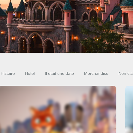
Histoire
Hotel
Il était une date
Merchandise
Non clas