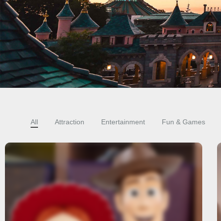
All
Attraction
Entertainment
Fun & Games