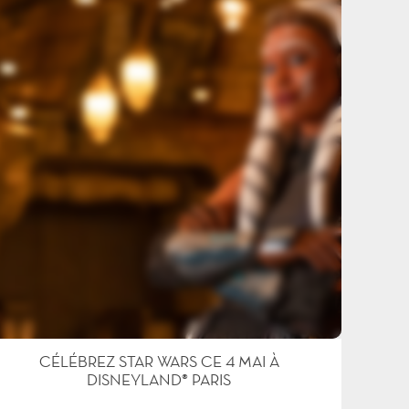
CÉLÉBREZ STAR WARS CE 4 MAI À
DISNEYLAND® PARIS