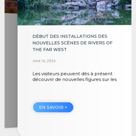
E
DÉBUT DES INSTALLATIONS DES
M
NOUVELLES SCÈNES DE RIVERS OF
Ma
THE FAR WEST
L
June 16, 2026
I
Les visiteurs peuvent dès à présent
découvrir de nouvelles figures sur les
EN SAVOIR +